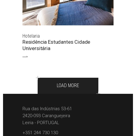
Hotelaria
Residência Estudantes Cidade
Universitária
LOAD MORE
Rua das Indústrias 53-61
2420-093 Caranguejeira
Leiria - PORTUGAL
+351 244 730 130