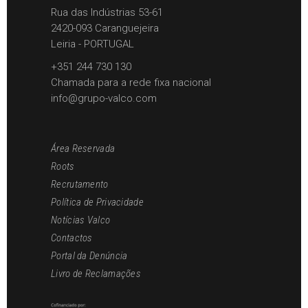
Rua das Indústrias 53-61
2420-093 Caranguejeira
Leiria - PORTUGAL
+351 244 730 130
Chamada para a rede fixa nacional
info@grupo-valco.com
Área Reservada
Roots
Recrutamento
Política de Privacidade
Notícias Valco
Contactos
Portal da Denúncia
Livro de Reclamações